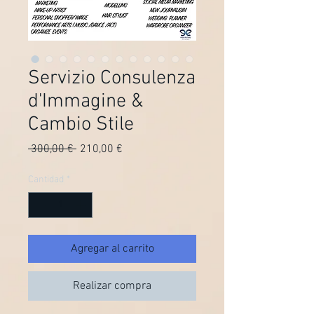
Servizio Consulenza
d'Immagine &
Cambio Stile
Precio
Precio de oferta
 300,00 € 
210,00 €
Cantidad
*
Agregar al carrito
Realizar compra