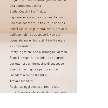
Regalati una nuova immagine ed affidati
alla competenza della
Stylist Coach Irina Tirdea.
Esprimere la propria individualità con
uno stile coerente, la fisicità, le linee e i
colori, Make- up personalizzato, prove di
outfit con abiti ed accessori. Non sai
come abbinare i tuoi abiti, Irina ti aiuterà
a comprenderli!
Restyling totale: Look/Immagine, Armadi
Scopri le regole, le tecniche e i segreti
per ottenere un’immagine di successo.
Scegli il tuo migliore percorso con
l’Academia dello Stile IRIS!
Trova il tuo Stile!
Registrati oggi stesso al nostro sito
https://www.irisbyirinatirdea.com/conta
tti
Scopri il nuovo corso!