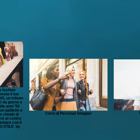
a fashion
vato il tuo
IS, un tributo
i da giorno e
ile anni '50
on paillette e
Corsi di Personal Shopper
n chiodo di
ere al centro
sempre con il
DI STILE by