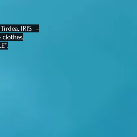
 Tirdea, IRIS –
e clothes,
E”.