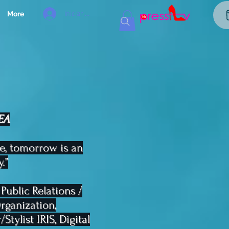
Iniciar sesión
More
EA
e, tomorrow is an
.”
 Public Relations /
rganization,
tylist IRIS, Digital