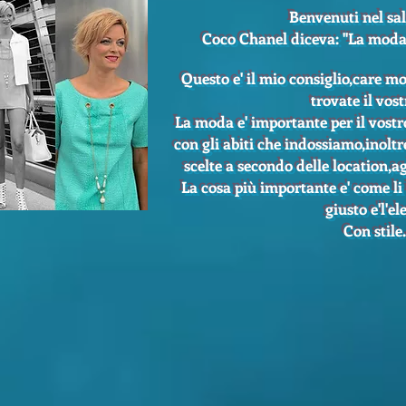
Benvenuti nel salo
Coco Chanel diceva: ''La moda 
Questo e' il mio consiglio,care m
trovate il vostr
La moda e' importante per il vost
con gli abiti che indossiamo,inolt
scelte a secondo delle location,a
La cosa più importante e' come l
giusto e'l'e
Con stile..