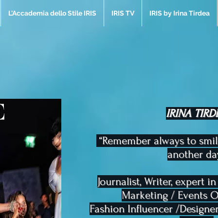
L'Accademia dello Stile IRIS
IRIS TV
IRIS by Irina Tirdea
IRINA TIRD
“Remember always to smil
another day
Journalist, Writer, expert in
Marketing / Events O
Fashion Influencer /Designer/S