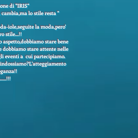
ne di ''IRIS''
cambia,ma lo stile resta ''
oda-iole,seguite la moda,pero'
o stile...!!
ro aspetto,dobbiamo stare bene
re dobbiamo stare attente nelle
gli eventi a cui partecipiamo.
i indossiamo?L'atteggiamento
leganza!!
....!!!