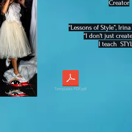
Creator
“Lessons of Style”, Irina
“I don't just creat
I teach STYL
Templates PDF.pdf