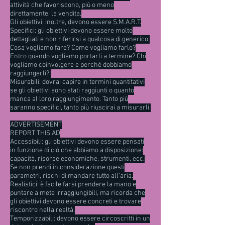
attività che favoriscono, più o meno
direttamente, la vendita.
Gli obiettivi, inoltre, devono essere S.M.A.R.T.
Specifici: gli obiettivi devono essere molto
dettagliati e non riferirsi a qualcosa di generico.
Cosa vogliamo fare? Come vogliamo farlo?
Entro quando vogliamo portarli a termine? Chi
vogliamo coinvolgere e perché dobbiamo
raggiungerli?
Misurabili: dovrai capire in termini quantitativi
se gli obiettivi sono stati raggiunti o quanto
manca al loro raggiungimento. Tanto più
saranno specifici, tanto più riuscirai a misurarli.
ADVERTISEMENT
REPORT THIS AD
Accessibili: gli obiettivi devono essere pensati
in funzione di ciò che abbiamo a disposizione:
capacità, risorse economiche, strumenti, ecc.
Se non prendi in considerazione questi
parametri, rischi di mandare tutto all’aria.
Realistici: è facile farsi prendere la mano e
puntare a mete irraggiungibili, ma ricorda che
gli obiettivi devono essere concreti e trovare
riscontro nella realtà.
Temporizzabili: devono essere circoscritti in un