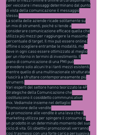
I diversi mezzi offline e online di cui disponiamo
per veicolare i messaggi determinano dal punto
di vista della comunicazione il messaggio
stesso.
La scelta delle aziende ricade solitamente su
un mix di strumenti, poiché si tende a
considerare comunicazione efficace quella che
utilizza più mezzi per raggiungere la massima
percentuale di target. Il mix può essere online,
offline o scegliere entrambe le modalità, ma
deve in ogni caso essere ottimizzato al meglio
per un ritorno in termini di investimento. Il
piano di comunicazione di una PMI può
prevedere solo alcuni tra i tanti mezzi esistenti,
mentre quello di una multinazionale strutturata
riuscirà a sfruttare contemporaneamente più
strumenti.
Vari esperti del settore hanno teorizzato le 4P
Strategiche della Comunicazione che
costituiscono il cosiddetto commnunication
mix. Vediamole insieme nel dettaglio:
Promozione delle vendite
La promozione alle vendite è una leva che il
marketing utilizza per spingere il consumo di
un prodotto in un determinato momento del suo
ciclo di vita. Gli obiettivi promozionali verranno
così trasmessi con una forte carica
persuasiva
.