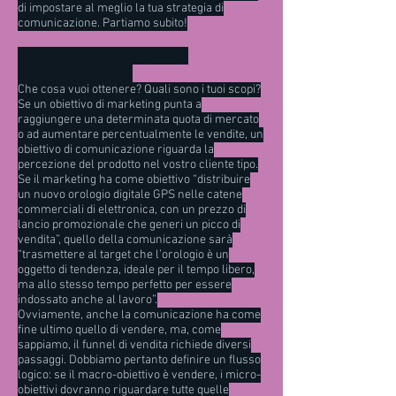
di impostare al meglio la tua strategia di
comunicazione. Partiamo subito!
1. DEFINISCI GLI OBIETTIVI DI
COMUNICAZIONE
Che cosa vuoi ottenere? Quali sono i tuoi scopi?
Se un obiettivo di marketing punta a
raggiungere una determinata quota di mercato
o ad aumentare percentualmente le vendite, un
obiettivo di comunicazione riguarda la
percezione del prodotto nel vostro cliente tipo.
Se il marketing ha come obiettivo “distribuire
un nuovo orologio digitale GPS nelle catene
commerciali di elettronica, con un prezzo di
lancio promozionale che generi un picco di
vendita”, quello della comunicazione sarà
“trasmettere al target che l’orologio è un
oggetto di tendenza, ideale per il tempo libero,
ma allo stesso tempo perfetto per essere
indossato anche al lavoro”.
Ovviamente, anche la comunicazione ha come
fine ultimo quello di vendere, ma, come
sappiamo, il funnel di vendita richiede diversi
passaggi. Dobbiamo pertanto definire un flusso
logico: se il macro-obiettivo è vendere, i micro-
obiettivi dovranno riguardare tutte quelle