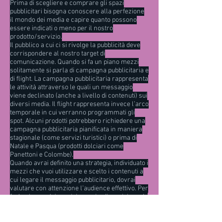
Prima di scegliere e comprare gli spazi
pubblicitari bisogna conoscere alla perfezione
il mondo dei media e capire quanto possono
essere indicati o meno per il nostro
prodotto/servizio.
Il pubblico a cui ci si rivolge la pubblicità deve
corrispondere al nostro target di
comunicazione. Quando si fa un piano mezzi
solitamente si parla di campagna pubblicitaria e
di flight. La campagna pubblicitaria rappresenta
le attività attraverso le quali un messaggio
viene declinato (anche a livello di contenuti) sui
diversi media. Il flight rappresenta invece l’arco
temporale in cui verranno programmati gli
spot. Alcuni prodotti potrebbero richiedere una
campagna pubblicitaria pianificata in maniera
stagionale (come servizi turistici) o prima di
Natale e Pasqua (prodotti dolciari come
Panettoni e Colombe).
Quando avrai definito una strategia, individuato i
mezzi che vuoi utilizzare e scelto i contenuti a
cui legare il messaggio pubblicitario, dovrai
valutare con attenzione l’audience effettivo. Per
farlo ci sono dei servizi messi a disposizione da
società apposite e generalmente imparziali,
diverse a seconda dei media.