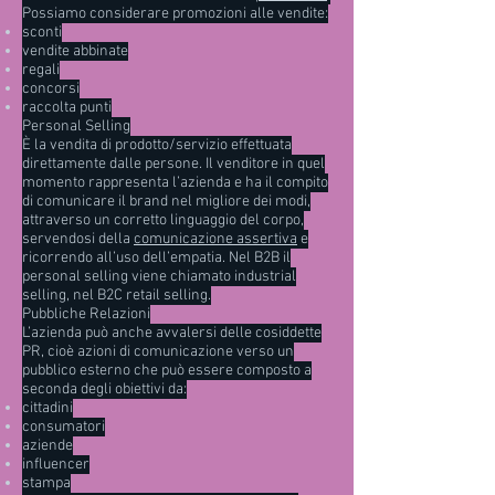
Possiamo considerare promozioni alle vendite:
sconti
vendite abbinate
regali
concorsi
raccolta punti
Personal Selling
È la vendita di prodotto/servizio effettuata
direttamente dalle persone. Il venditore in quel
momento rappresenta l’azienda e ha il compito
di comunicare il brand nel migliore dei modi,
attraverso un corretto linguaggio del corpo,
servendosi della
comunicazione assertiva
e
ricorrendo all’uso dell’empatia. Nel B2B il
personal selling viene chiamato industrial
selling, nel B2C retail selling.
Pubbliche Relazioni
L’azienda può anche avvalersi delle cosiddette
PR, cioè azioni di comunicazione verso un
pubblico esterno che può essere composto a
seconda degli obiettivi da:
cittadini
consumatori
aziende
influencer
stampa