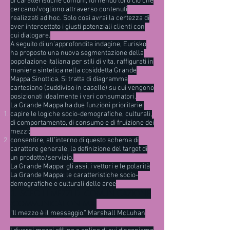
di caratteristiche comuni, fornendo loro ciò che
cercano/vogliono attraverso contenuti
realizzati ad hoc. Solo così avrai la certezza di
aver intercettato i giusti potenziali clienti con
cui dialogare.
A seguito di un’approfondita indagine, Eurisko
ha proposto una nuova segmentazione della
popolazione italiana per stili di vita, raffigurati in
maniera sintetica nella cosiddetta Grande
Mappa Sinottica. Si tratta di diagramma
cartesiano (suddiviso in caselle) su cui vengono
posizionati idealmente i vari consumatori.
La Grande Mappa ha due funzioni prioritarie:
capire le logiche socio-demografiche, culturali,
di comportamento, di consumo e di fruizione dei
mezzi;
consentire, all’interno di questo schema di
carattere generale, la definizione del target di
un prodotto/servizio.
La Grande Mappa: gli assi, i vettori e le polarità
La Grande Mappa: le caratteristiche socio-
demografiche e culturali delle aree
3. SCEGLI I MEZZI DI COMUNICAZIONE
(COMMUNICATION MIX)
“Il mezzo è il messaggio.” Marshall McLuhan