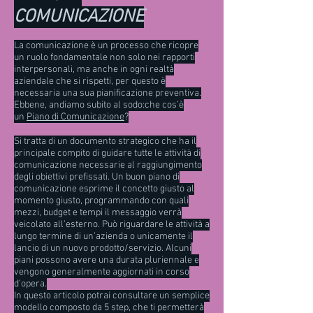
COMUNICAZIONE
La comunicazione è un processo che ricopre
un ruolo fondamentale non solo nei rapporti
interpersonali, ma anche in ogni realtà
aziendale che si rispetti, per questo è
necessaria una sua pianificazione preventiva.
Ebbene, andiamo subito al sodo:che cos’è
un
Piano di Comunicazione
?
Si tratta di un documento strategico che ha il
principale compito di guidare tutte le attività di
comunicazione necessarie al raggiungimento
degli obiettivi prefissati. Un buon piano di
comunicazione esprime il concetto giusto al
momento giusto, programmando con quali
mezzi, budget e tempi il messaggio verrà
veicolato all’esterno. Può riguardare le attività a
lungo termine di un’azienda o unicamente il
lancio di un nuovo prodotto/servizio. Alcuni
piani possono avere una durata pluriennale e
vengono generalmente aggiornati in corso
d’opera.
In questo articolo potrai consultare un semplice
modello composto da 5 step, che ti permetterà