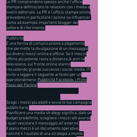
Le PR comprendono spesso anche l’ufficio
stampa e definiscono le relazioni con i media a
livello editoriale. Le PR e l’ufficio stampa online
prevedono in particolare l’azione su influencer,
come ad esempio importanti blogger del
settore di riferimento.
Pubblicità
È una forma di comunicazione a pagamento
che permette la divulgazione di un messaggio
sui diversi mezzi online e offline. Se il mezzo
offline più potente resta a distanza di anni la
televisione, sul fronte online stanno
riscuotendo grande successo i social media. (Ti
invito a leggere il seguente articolo per un
approfondimeno:
Pubblicità Facebook: i Primi
Passi per Partire
)
4. IMPOSTA UNA MEDIA STRATEGY
VINCENTE (PIANO MEZZI)
Scegli i mezzi più adatti e avvia le tue campagne
pubblicitarie.
Pianificare una media strategy significa, dato un
budget predefinito, scegliere i mezzi attraverso
i quali veicolare il messaggio all’esterno.
Il piano mezzi è un documento operativo,
nonché il risultato di una strategia a monte.