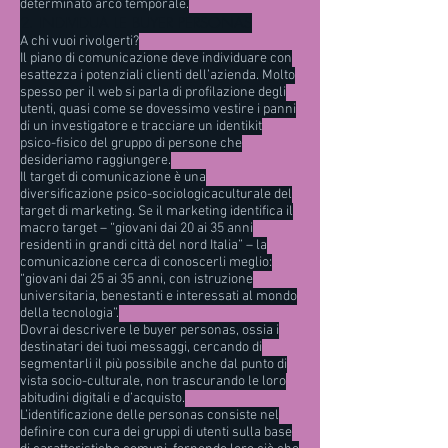
determinato arco temporale.
2. INDIVIDUA LE BUYER PERSONAS
A chi vuoi rivolgerti?
Il piano di comunicazione deve individuare con
esattezza i potenziali clienti dell’azienda. Molto
spesso per il web si parla di profilazione degli
utenti, quasi come se dovessimo vestire i panni
di un investigatore e tracciare un identikit
psico-fisico del gruppo di persone che
desideriamo raggiungere.
Il target di comunicazione è una
diversificazione psico-sociologicaculturale del
target di marketing. Se il marketing identifica il
macro target – “giovani dai 20 ai 35 anni
residenti in grandi città del nord Italia” – la
comunicazione cerca di conoscerli meglio:
“giovani dai 25 ai 35 anni, con istruzione
universitaria, benestanti e interessati al mondo
della tecnologia”.
Dovrai descrivere le buyer personas, ossia i
destinatari dei tuoi messaggi, cercando di
segmentarli il più possibile anche dal punto di
vista socio-culturale, non trascurando le loro
abitudini digitali e d’acquisto.
L’identificazione delle personas consiste nel
definire con cura dei gruppi di utenti sulla base